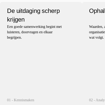
De uitdaging scherp
Ophale
krijgen
Een goede samenwerking begint met
Waarden, a
luisteren, doorvragen en elkaar
organisati
begrijpen.
wat volgt.
01 - Kennismaken
02 - Analy