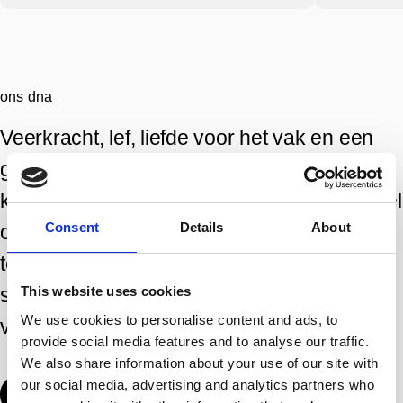
ons dna
Veerkracht, lef, liefde voor het vak en een
gezonde dosis zelfreflectie; dat zijn de
kenmerken van Vandenberg. Het is ons doel
Consent
Details
About
om verwachtingen te overtreffen en volledig
te ontzorgen, verrassen en soms op te
schudden. Alles om je telkens weer op
This website uses cookies
We use cookies to personalise content and ads, to
voorsprong te zetten.
provide social media features and to analyse our traffic.
We also share information about your use of our site with
our social media, advertising and analytics partners who
Bekijk cases