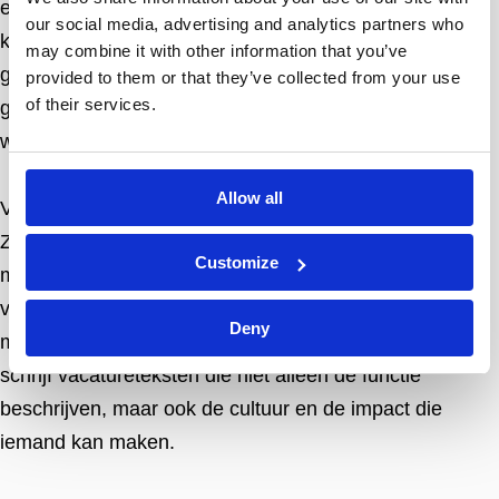
en duur traject te zijn. Begin met de basis: breng in
our social media, advertising and analytics partners who
kaart wat je als werkgever uniek maakt. Voer
may combine it with other information that you’ve
gesprekken met medewerkers, inventariseer wat goed
provided to them or that they’ve collected from your use
of their services.
gaat en waar kansen liggen. Formuleer van daaruit een
werkgeversbelofte die eerlijk en onderscheidend is.
Allow all
Vertaal die belofte vervolgens naar zichtbare uitingen.
Zorg dat je werkenbij-pagina het verhaal vertelt. Laat
Customize
medewerkers aan het woord, niet in geregisseerde
video’s, maar in oprechte verhalen. Gebruik social
Deny
media om een kijkje te geven achter de schermen. En
schrijf vacatureteksten die niet alleen de functie
beschrijven, maar ook de cultuur en de impact die
iemand kan maken.