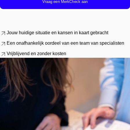
Vraag een MerkCheck aan
Jouw
huidige situatie
en
kansen
in kaart gebracht
Een
onafhankelijk
oordeel van een
team van specialiste
n
Vrijblijvend
en
zonder
kosten