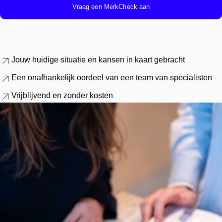
Vraag een MerkCheck aan
Jouw
huidige situatie
en
kansen
in kaart gebracht
Een
onafhankelijk
oordeel van een
team van specialiste
n
Vrijblijvend
en
zonder
kosten