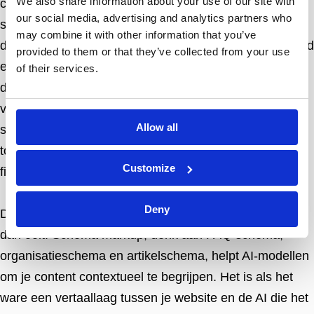
We also share information about your use of our site with
content. Niet langer schrijven om te ranken, maar
our social media, advertising and analytics partners who
schrijven om begrepen te worden. AI-modellen geven
may combine it with other information that you’ve
de voorkeur aan content die helder, goed gestructureerd
provided to them or that they’ve collected from your use
en feitelijk onderbouwd is. Dat betekent: begin met een
of their services.
direct antwoord op de vraag, geef daarna context en
verdieping. Gebruik duidelijke koppen die de inhoud
Allow all
samenvatten. Voeg feiten, cijfers en bronvermeldingen
toe. En vermijd omhaal van woorden, AI-systemen
Customize
filteren ruis, ze versterken het niet.
Deny
Daarnaast speelt gestructureerde data een grotere rol
dan ooit. Schema markup, denk aan FAQ-schema,
organisatieschema en artikelschema, helpt AI-modellen
om je content contextueel te begrijpen. Het is als het
ware een vertaallaag tussen je website en de AI die het