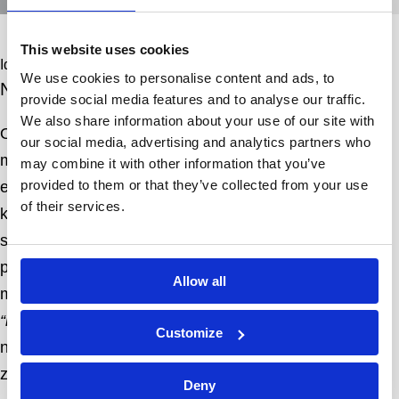
This website uses cookies
Idee
We use cookies to personalise content and ads, to
Niet vet, vet lekker
provide social media features and to analyse our traffic.
We also share information about your use of our site with
Onder de naam Chef’s Helper willen de twee chefs
our social media, advertising and analytics partners who
meerdere productlijnen lanceren, om te beginnen met
may combine it with other information that you’ve
provided to them or that they’ve collected from your use
een plantaardige jus. Om dat krachtig neer te zetten,
of their services.
kiezen we voor een merknaam en huisstijl die de
speelse en toegankelijke kant van plantaardige
producten benadrukken. Zo ontstaat
Vette Jus
: een
Allow all
merk dat draait om smaak en plezier. Met het motto
“niet vet, vet lekker”
zetten we het plantaardige product
Customize
neer als iets onweerstaanbaar lekkers, geschikt voor
zowel consumenten als professionals.
Deny